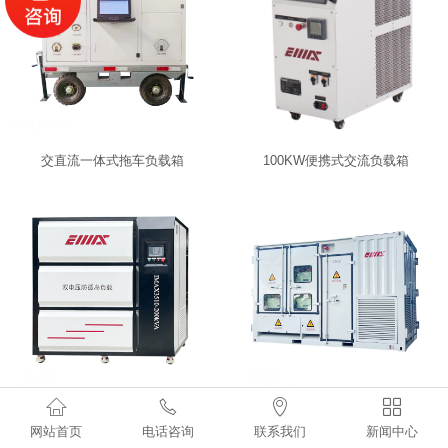
RLC防孤岛测试负载
集装箱式负载
集装箱式纯阻负载箱
集装箱式阻感负载箱
交直流一体式拖车负载箱
100KW便携式交流负载箱
集装箱式中压负载箱
集装箱式直流高压负载
机架式负载箱
机架式负载箱
机柜式负载箱




开关器件寿命测试
IMAX3300-200KW
1800KW防孤岛测试负载
网站首页
电话咨询
联系我们
新闻中心
裂相柜