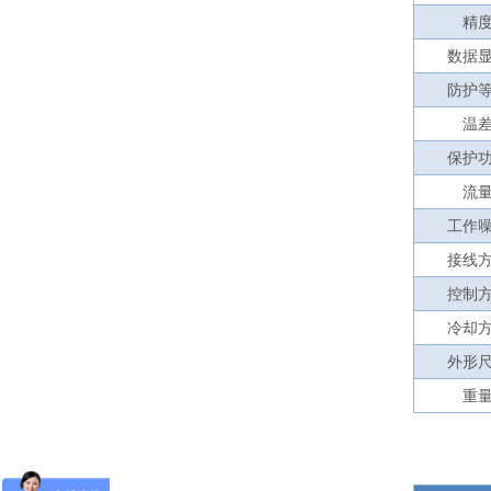
精
数据
防护
温
保护
流
工作
接线
控制
冷却
外形
重