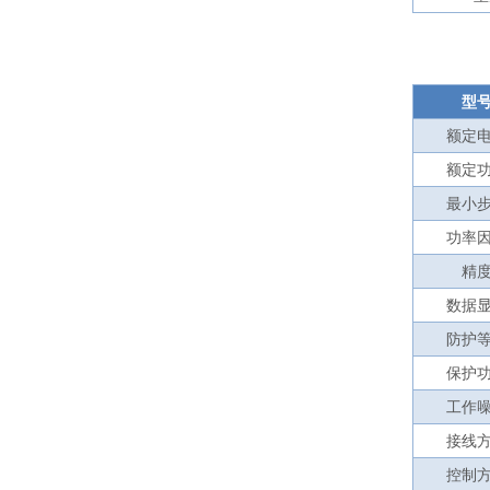
型
额定
额定
最小
功率
精
数据
防护
保护
工作
接线
控制