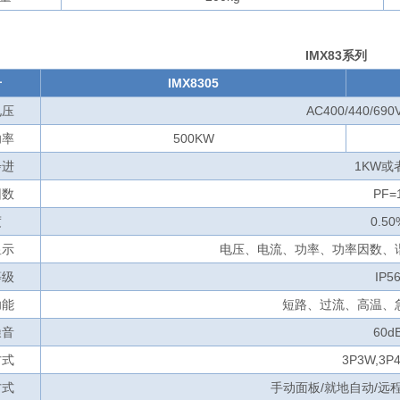
IMX83系列
号
IMX8305
电压
AC400/440/69
功率
500KW
步进
1KW或
因数
PF=
度
0.50
显示
电压、电流、功率、功率因数、
等级
IP5
功能
短路、过流、高温、
噪音
60d
方式
3P3W,3P
方式
手动面板/就地自动/远