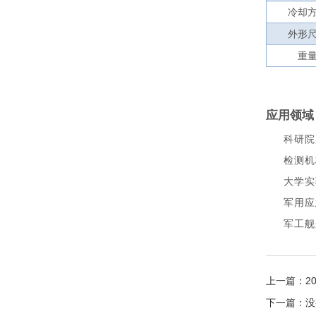
冷却
外形
重
应用领域
科研院
检测机
大学实
军用应
军工舰
上一篇：
2
下一篇：没