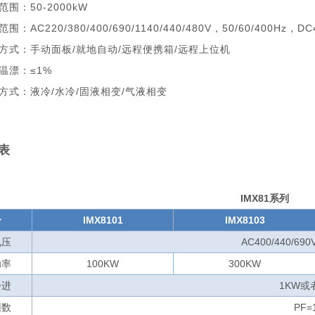
范围：50-2000kW
围：AC220/380/400/690/1140/440/480V，50/60/400Hz，DC4
制方式：手动面板/就地自动/远程便携箱/远程上位机
值温漂：≤1%
却方式：液冷/水冷/固液相变/气液相变
表
IMX81系列
号
IMX8101
IMX8103
电压
AC400/440/69
功率
100KW
300KW
步进
1KW或
因数
PF=