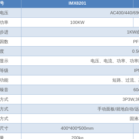
号
IMX8201
电压
AC400/440/6
功率
100KW
步进
1KW
因数
PF
度
0.
显示
电压、电流、功率、功率
等级
IP
功能
短路、过流、
噪音
60
方式
3P3W,3
方式
手动面板/就地自动/
方式
固液
尺寸
400*400*500mm
量
200kg