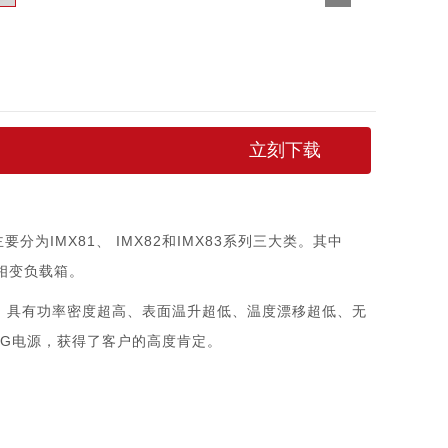
立刻下载
为IMX81、 IMX82和IMX83系列三大类。其中
液相变负载箱。
3系列，具有功率密度超高、表面温升超低、温度漂移超低、无
G电源，获得了客户的高度肯定。