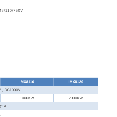
8/110/750V
IMX8110
IMX8120
0V，DC1000V
1000KW
2000KW
者1A
1