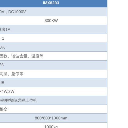
IMX8203
90V，DC1000V
300KW
或者1A
=1
50%
因数、谐波含量、温度等
56
高温、急停等
dB
P4W,2W
远程便携箱/远程上位机
相变
800*800*1000mm
1000kg