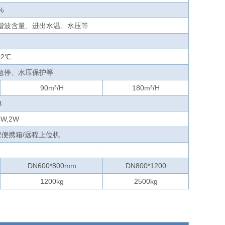
%
谐波含量、进出水温、水压等
6
2℃
急停、水压保护等
90m³/H
180m³/H
B
4W,2W
程便携箱/远程上位机
冷
DN600*800mm
DN800*1200
1200kg
2500kg