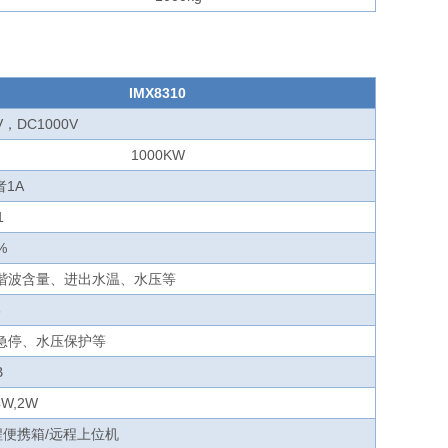
IMX8310
0V，DC1000V
1000KW
者1A
1
%
谐波含量、进出水温、水压等
6
急停、水压保护等
B
4W,2W
程便携箱/远程上位机