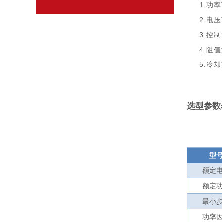
1.功率
2.电压范
3.控
4.阻
5.冷
选型参数
型
额定
额定
最小
功率