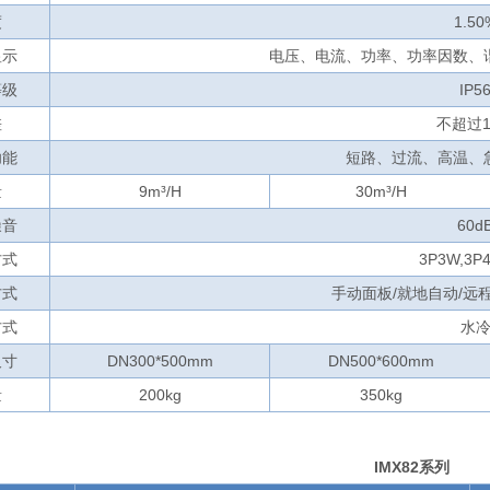
度
1.50
显示
电压、电流、功率、功率因数、
等级
IP5
差
不超过1
功能
短路、过流、高温、
量
9m³/H
30m³/H
噪音
60d
方式
3P3W,3P
方式
手动面板/就地自动/远
方式
水
尺寸
DN300*500mm
DN500*600mm
量
200kg
350kg
IMX82系列