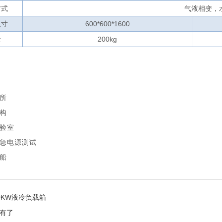
方式
气液相变，
尺寸
600*600*1600
量
200kg
所
构
验室
急电源测试
船
0KW液冷负载箱
有了