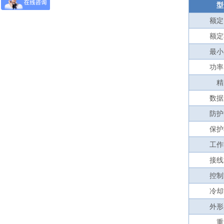
型
额定
额定
最小
功率
精
数据
防护
保护
工作
接线
控制
冷却
外形
重