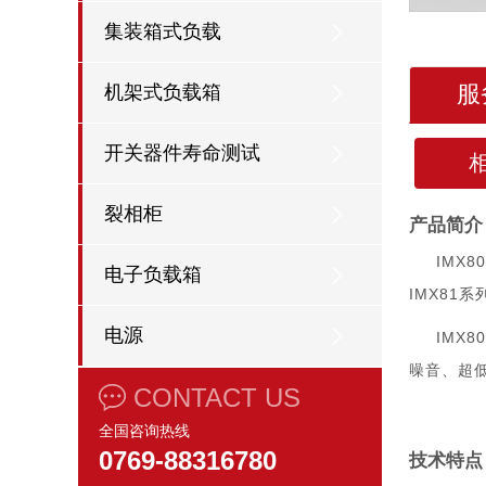
集装箱式负载
服
机架式负载箱
开关器件寿命测试
裂相柜
产品简介
IMX
电子负载箱
IMX81
电源
IMX
噪音、超
CONTACT US
全国咨询热线
0769-88316780
技术特点